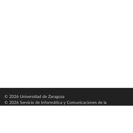
© 2026 Universidad de Zaragoza
© 2026 Servicio de Informática y Comunicaciones de la
Universidad de Zaragoza (
SICUZ
)
Universidad de Zaragoza
C/ Pedro Cerbuna, 12
ES-50009 Zaragoza
España / Spain