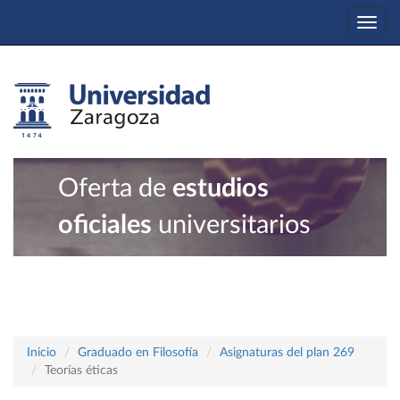
Togg
navi
Oferta de
estudios
oficiales
universitarios
Inicio
Graduado en Filosofía
Asignaturas del plan 269
Teorías éticas