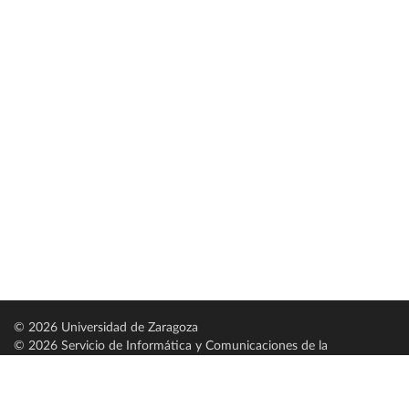
© 2026 Universidad de Zaragoza
© 2026 Servicio de Informática y Comunicaciones de la
Universidad de Zaragoza (
SICUZ
)
Universidad de Zaragoza
C/ Pedro Cerbuna, 12