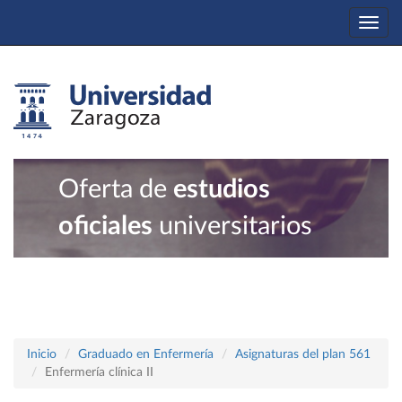
Togg
navi
Oferta de
estudios
oficiales
universitarios
Inicio
Graduado en Enfermería
Asignaturas del plan 561
Enfermería clínica II