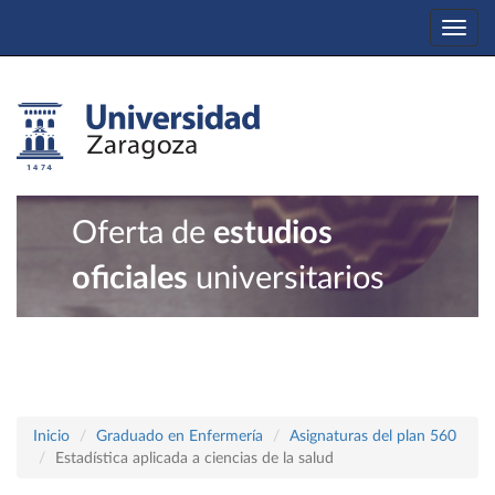
Togg
navi
Oferta de
estudios
oficiales
universitarios
Inicio
Graduado en Enfermería
Asignaturas del plan 560
Estadística aplicada a ciencias de la salud