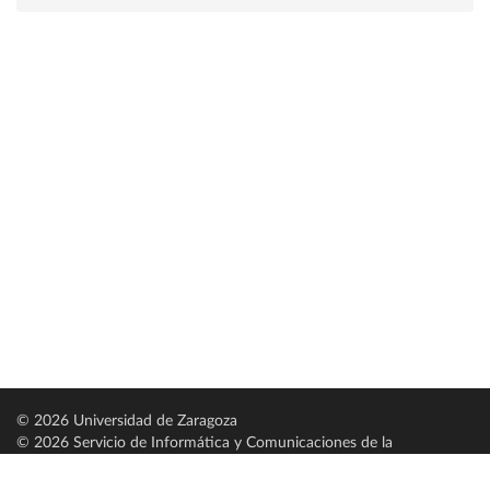
© 2026 Universidad de Zaragoza
© 2026 Servicio de Informática y Comunicaciones de la
Universidad de Zaragoza (
SICUZ
)
Universidad de Zaragoza