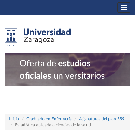
Togg
navi
Oferta de
estudios
oficiales
universitarios
Inicio
Graduado en Enfermería
Asignaturas del plan 559
Estadística aplicada a ciencias de la salud