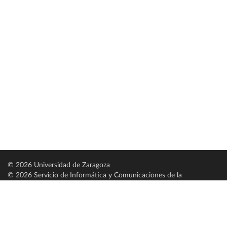
© 2026 Universidad de Zaragoza
© 2026 Servicio de Informática y Comunicaciones de la
Universidad de Zaragoza (
SICUZ
)
Universidad de Zaragoza
C/ Pedro Cerbuna, 12
ES-50009 Zaragoza
España / Spain