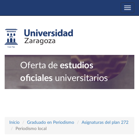
Togg
navi
Oferta de
estudios
oficiales
universitarios
Inicio
Graduado en Periodismo
Asignaturas del plan 272
Periodismo local