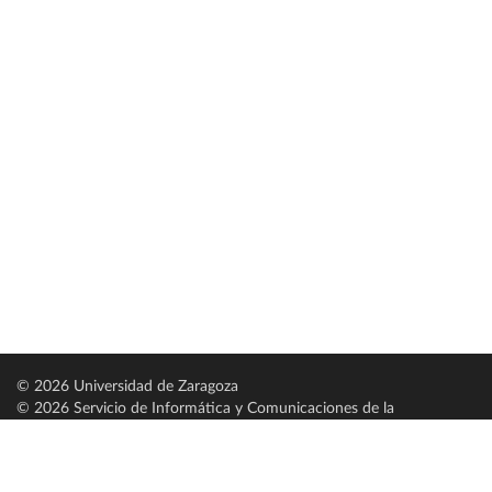
© 2026 Universidad de Zaragoza
© 2026 Servicio de Informática y Comunicaciones de la
Universidad de Zaragoza (
SICUZ
)
Universidad de Zaragoza
C/ Pedro Cerbuna, 12