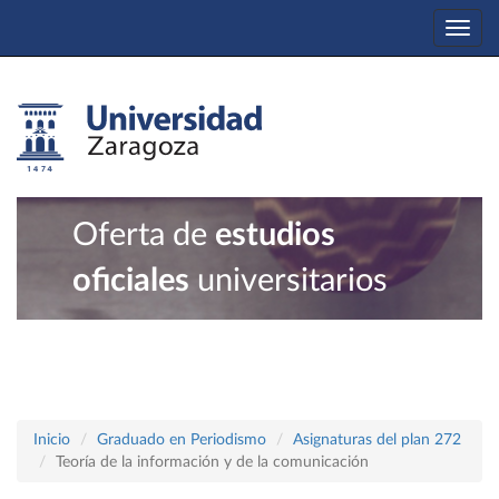
Togg
navi
Oferta de
estudios
oficiales
universitarios
Inicio
Graduado en Periodismo
Asignaturas del plan 272
Teoría de la información y de la comunicación