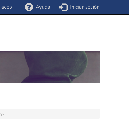
laces
Ayuda
Iniciar sesión
ogía