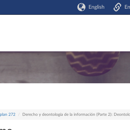
English
En
 plan 272
Derecho y deontología de la información (Parte 2): Deontol