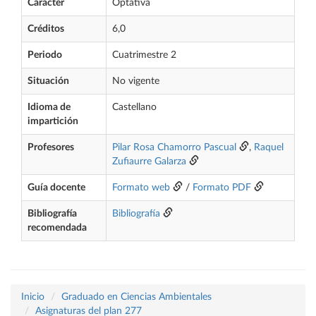
Carácter
Optativa
Créditos
6,0
Periodo
Cuatrimestre 2
Situación
No vigente
Idioma de
Castellano
impartición
Profesores
Pilar Rosa Chamorro Pascual
,
Raquel
Zufiaurre Galarza
Guía docente
Formato web
/
Formato PDF
Bibliografía
Bibliografía
recomendada
Inicio
Graduado en Ciencias Ambientales
Asignaturas del plan 277