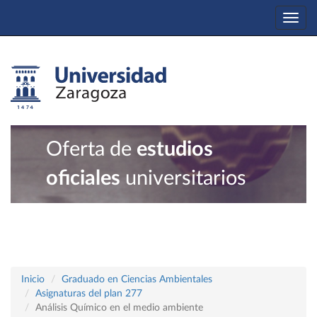
Togg
navi
Oferta de
estudios
oficiales
universitarios
Inicio
Graduado en Ciencias Ambientales
Asignaturas del plan 277
Análisis Químico en el medio ambiente