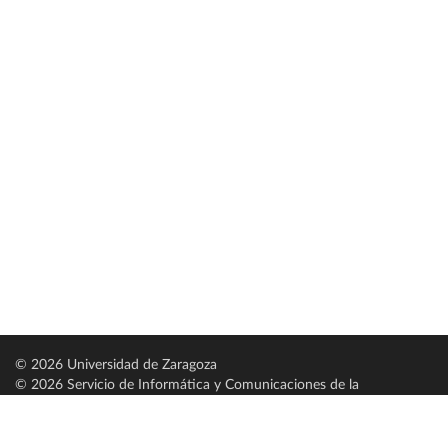
© 2026 Universidad de Zaragoza
© 2026 Servicio de Informática y Comunicaciones de la
Universidad de Zaragoza (
SICUZ
)
Universidad de Zaragoza
C/ Pedro Cerbuna, 12