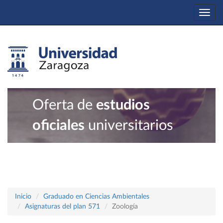
Togg
navi
Oferta de
estudios
oficiales
universitarios
Inicio
Graduado en Ciencias Ambientales
Asignaturas del plan 571
Zoología