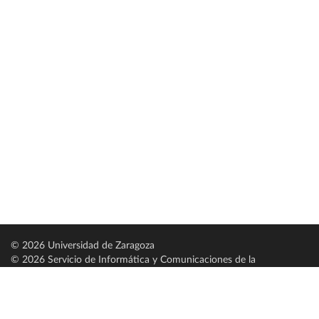
© 2026 Universidad de Zaragoza
© 2026 Servicio de Informática y Comunicaciones de la
Universidad de Zaragoza (
SICUZ
)
Universidad de Zaragoza
C/ Pedro Cerbuna, 12
ES-50009 Zaragoza