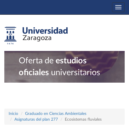
Togg
navi
Oferta de
estudios
oficiales
universitarios
Inicio
Graduado en Ciencias Ambientales
Asignaturas del plan 277
Ecosistemas fluviales