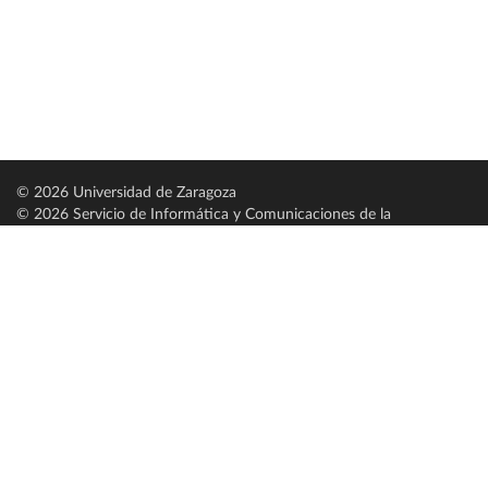
© 2026 Universidad de Zaragoza
© 2026 Servicio de Informática y Comunicaciones de la
Universidad de Zaragoza (
SICUZ
)
Universidad de Zaragoza
C/ Pedro Cerbuna, 12
ES-50009 Zaragoza
España / Spain
Tel: +34 976761000
ciu@unizar.es
Q-5018001-G
Servido por nodo: estudios