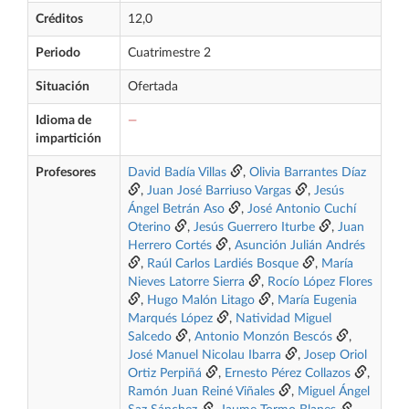
Créditos
12,0
Periodo
Cuatrimestre 2
Situación
Ofertada
Idioma de
—
impartición
Profesores
David Badía Villas
,
Olivia Barrantes Díaz
,
Juan José Barriuso Vargas
,
Jesús
Ángel Betrán Aso
,
José Antonio Cuchí
Oterino
,
Jesús Guerrero Iturbe
,
Juan
Herrero Cortés
,
Asunción Julián Andrés
,
Raúl Carlos Lardiés Bosque
,
María
Nieves Latorre Sierra
,
Rocío López Flores
,
Hugo Malón Litago
,
María Eugenia
Marqués López
,
Natividad Miguel
Salcedo
,
Antonio Monzón Bescós
,
José Manuel Nicolau Ibarra
,
Josep Oriol
Ortiz Perpiñá
,
Ernesto Pérez Collazos
,
Ramón Juan Reiné Viñales
,
Miguel Ángel