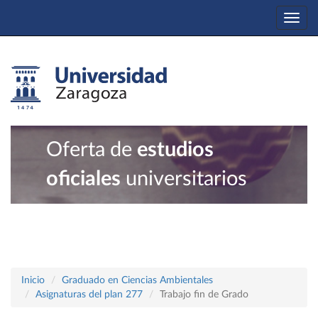
Togg
navi
Oferta de
estudios
oficiales
universitarios
Inicio
Graduado en Ciencias Ambientales
Asignaturas del plan 277
Trabajo fin de Grado