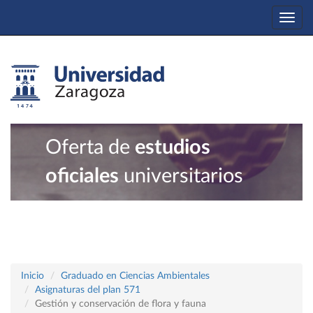
Togg
navi
Oferta de
estudios
oficiales
universitarios
Inicio
Graduado en Ciencias Ambientales
Asignaturas del plan 571
Gestión y conservación de flora y fauna