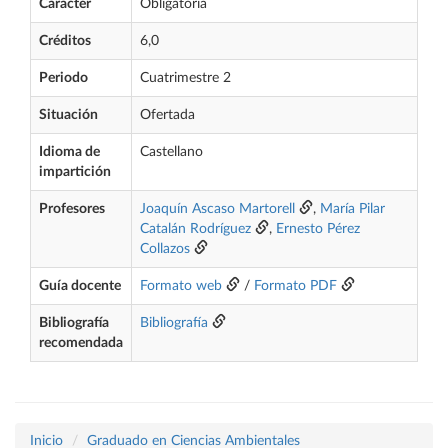
Carácter
Obligatoria
Créditos
6,0
Periodo
Cuatrimestre 2
Situación
Ofertada
Idioma de
Castellano
impartición
Profesores
Joaquín Ascaso Martorell
,
María Pilar
Catalán Rodríguez
,
Ernesto Pérez
Collazos
Guía docente
Formato web
/
Formato PDF
Bibliografía
Bibliografía
recomendada
Inicio
Graduado en Ciencias Ambientales