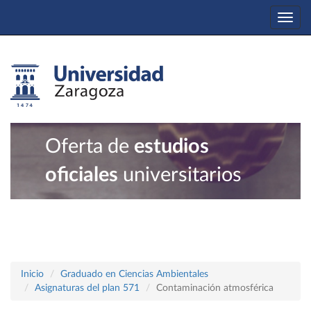
Togg
navi
Oferta de
estudios
oficiales
universitarios
Inicio
Graduado en Ciencias Ambientales
Asignaturas del plan 571
Contaminación atmosférica