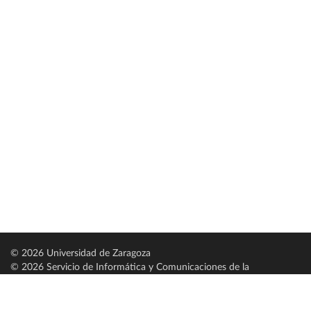
© 2026 Universidad de Zaragoza
© 2026 Servicio de Informática y Comunicaciones de la
Universidad de Zaragoza (
SICUZ
)
Universidad de Zaragoza
C/ Pedro Cerbuna, 12