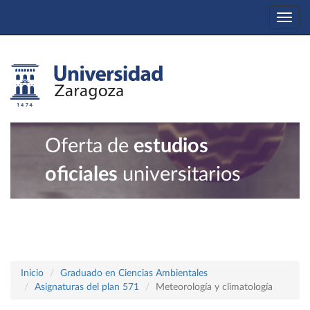
Togg
navi
Oferta de
estudios
oficiales
universitarios
Inicio
Graduado en Ciencias Ambientales
Asignaturas del plan 571
Meteorología y climatología