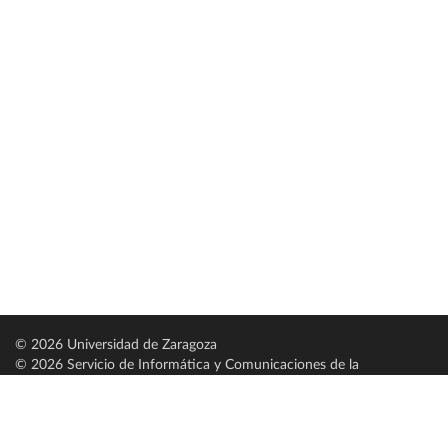
© 2026 Universidad de Zaragoza
© 2026 Servicio de Informática y Comunicaciones de la
Universidad de Zaragoza (
SICUZ
)
Universidad de Zaragoza
C/ Pedro Cerbuna, 12
ES-50009 Zaragoza