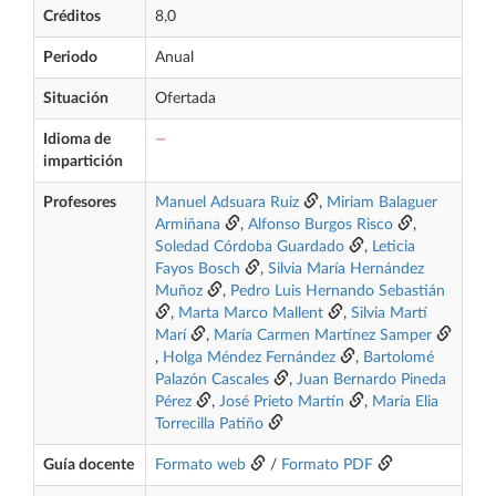
Créditos
8,0
Periodo
Anual
Situación
Ofertada
Idioma de
—
impartición
Profesores
Manuel Adsuara Ruiz
,
Miriam Balaguer
Armiñana
,
Alfonso Burgos Risco
,
Soledad Córdoba Guardado
,
Leticia
Fayos Bosch
,
Silvia María Hernández
Muñoz
,
Pedro Luis Hernando Sebastián
,
Marta Marco Mallent
,
Silvia Martí
Marí
,
María Carmen Martínez Samper
,
Holga Méndez Fernández
,
Bartolomé
Palazón Cascales
,
Juan Bernardo Pineda
Pérez
,
José Prieto Martín
,
María Elia
Torrecilla Patiño
Guía docente
Formato web
/
Formato PDF