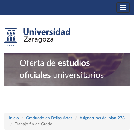
Togg
navi
Oferta de
estudios
oficiales
universitarios
Inicio
Graduado en Bellas Artes
Asignaturas del plan 278
Trabajo fin de Grado