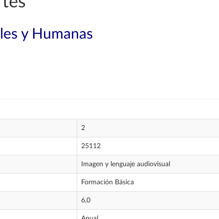
rtes
ales y Humanas
2
25112
Imagen y lenguaje audiovisual
Formación Básica
6,0
Anual