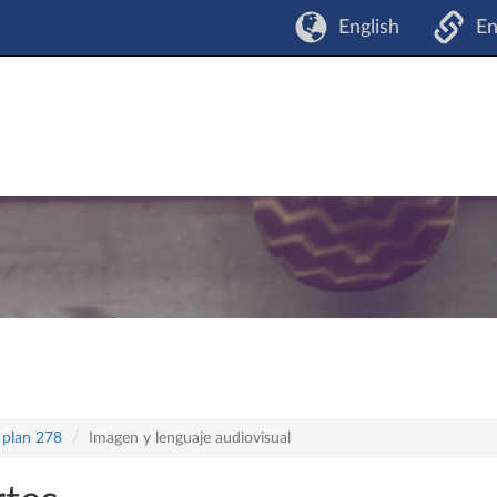
English
En
 plan 278
Imagen y lenguaje audiovisual