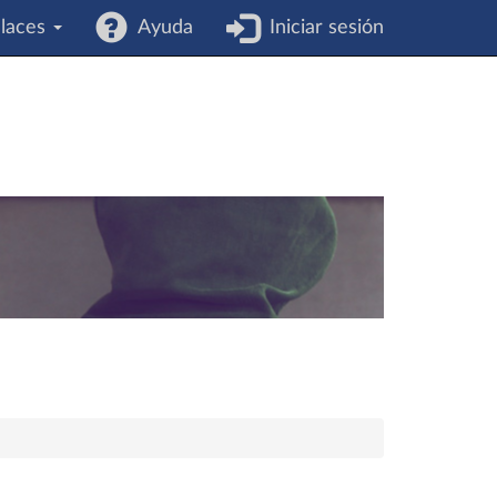
laces
Ayuda
Iniciar sesión