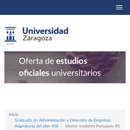
Togg
navi
Oferta de
estudios
oficiales
universitarios
Inicio
Graduado en Administración y Dirección de Empresas
Asignaturas del plan 458
Idioma moderno Portugués B1