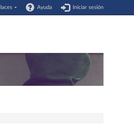
laces
Ayuda
Iniciar sesión