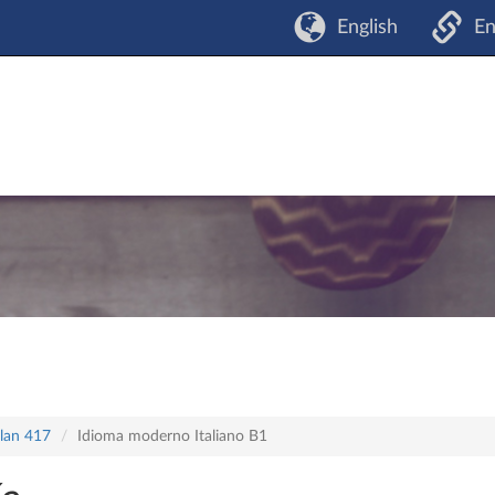
English
En
plan 417
Idioma moderno Italiano B1