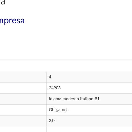
ía
mpresa
4
24903
Idioma moderno Italiano B1
Obligatoria
2,0