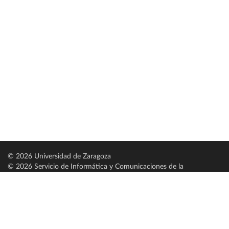
© 2026 Universidad de Zaragoza
© 2026 Servicio de Informática y Comunicaciones de la
Universidad de Zaragoza (
SICUZ
)
Universidad de Zaragoza
C/ Pedro Cerbuna, 12
ES-50009 Zaragoza
España / Spain
Tel: +34 976761000