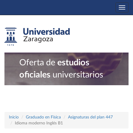
Togg
navi
Oferta de
estudios
oficiales
universitarios
Inicio
Graduado en Física
Asignaturas del plan 447
Idioma moderno Inglés B1