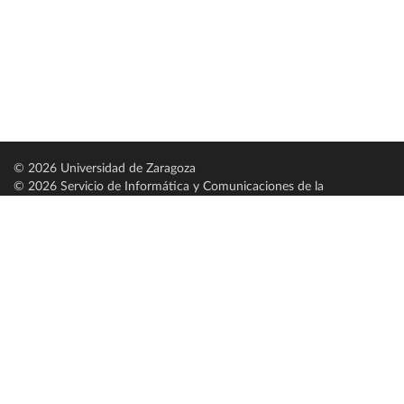
© 2026 Universidad de Zaragoza
© 2026 Servicio de Informática y Comunicaciones de la
Universidad de Zaragoza (
SICUZ
)
Universidad de Zaragoza
C/ Pedro Cerbuna, 12
ES-50009 Zaragoza
España / Spain
Tel: +34 976761000
ciu@unizar.es
Q-5018001-G
Servido por nodo: estudios