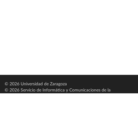
© 2026 Universidad de Zaragoza
© 2026 Servicio de Informática y Comunicaciones de la
Universidad de Zaragoza (
SICUZ
)
Universidad de Zaragoza
C/ Pedro Cerbuna, 12
ES-50009 Zaragoza
España / Spain
Tel: +34 976761000
ciu@unizar.es