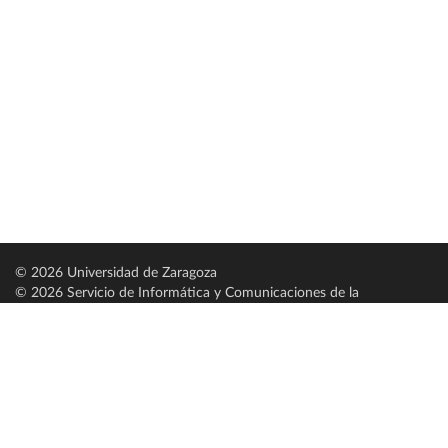
© 2026 Universidad de Zaragoza
© 2026 Servicio de Informática y Comunicaciones de la
Universidad de Zaragoza (
SICUZ
)
Universidad de Zaragoza
C/ Pedro Cerbuna, 12
ES-50009 Zaragoza
España / Spain
Tel: +34 976761000
ciu@unizar.es