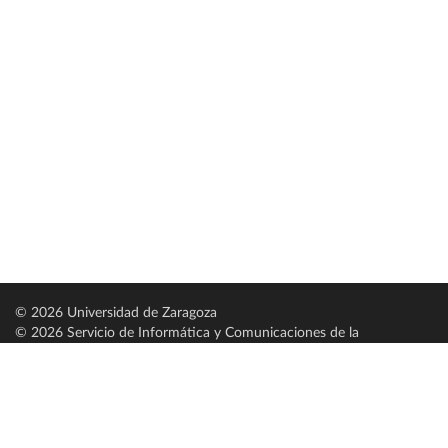
© 2026 Universidad de Zaragoza
© 2026 Servicio de Informática y Comunicaciones de la
Universidad de Zaragoza (
SICUZ
)
Universidad de Zaragoza
C/ Pedro Cerbuna, 12
ES-50009 Zaragoza
España / Spain