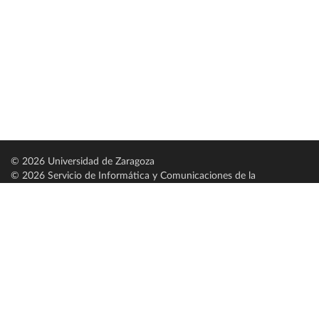
© 2026 Universidad de Zaragoza
© 2026 Servicio de Informática y Comunicaciones de la
Universidad de Zaragoza (
SICUZ
)
Universidad de Zaragoza
C/ Pedro Cerbuna, 12
ES-50009 Zaragoza
España / Spain
Tel: +34 976761000
ciu@unizar.es
Q-5018001-G