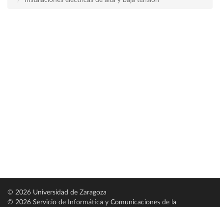
Instalaciones eléctricas de alta y baja tensión
© 2026 Universidad de Zaragoza
© 2026 Servicio de Informática y Comunicaciones de la
Universidad de Zaragoza (
SICUZ
)