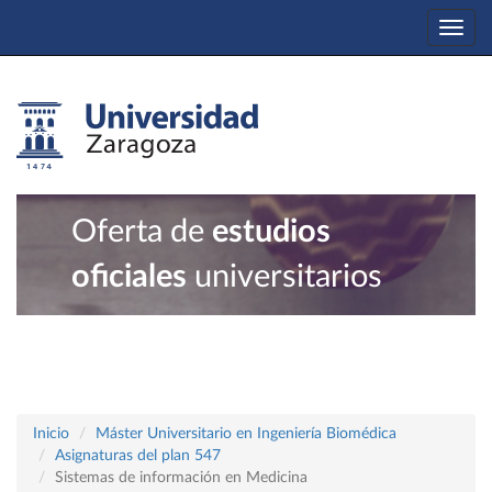
Togg
navi
Oferta de
estudios
oficiales
universitarios
Inicio
Máster Universitario en Ingeniería Biomédica
Asignaturas del plan 547
Sistemas de información en Medicina