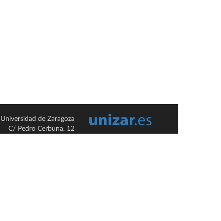
Universidad de Zaragoza
C/ Pedro Cerbuna, 12
ES-50009 Zaragoza
España / Spain
Tel: +34 976761000
ciu@unizar.es
Q-5018001-G