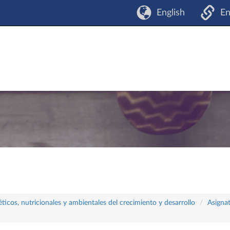
English
En
icos, nutricionales y ambientales del crecimiento y desarrollo
Asigna