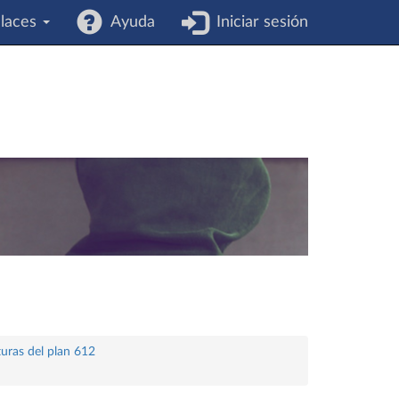
laces
Ayuda
Iniciar sesión
turas del plan 612