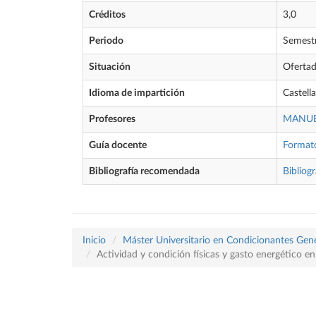
Créditos
3,0
Periodo
Semest
Situación
Oferta
Idioma de impartición
Castell
Profesores
MANUE
Guía docente
Format
Bibliografía recomendada
Bibliogr
Inicio
Máster Universitario en Condicionantes Genét
Actividad y condición físicas y gasto energético e