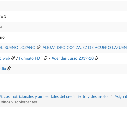
re 1
da
ano
L BUENO LOZANO
,
ALEJANDRO GONZALEZ DE AGUERO LAFUEN
o web
/
Formato PDF
/
Adendas curso 2019-20
afía
icos, nutricionales y ambientales del crecimiento y desarrollo
Asigna
n niños y adolescentes