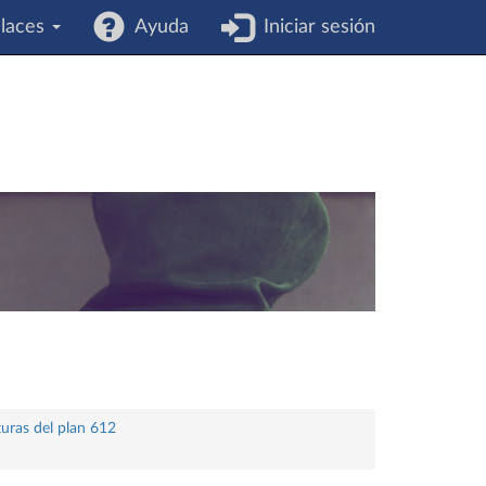
laces
Ayuda
Iniciar sesión
turas del plan 612