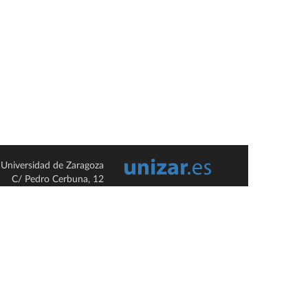
Universidad de Zaragoza
C/ Pedro Cerbuna, 12
ES-50009 Zaragoza
España / Spain
Tel: +34 976761000
ciu@unizar.es
Q-5018001-G