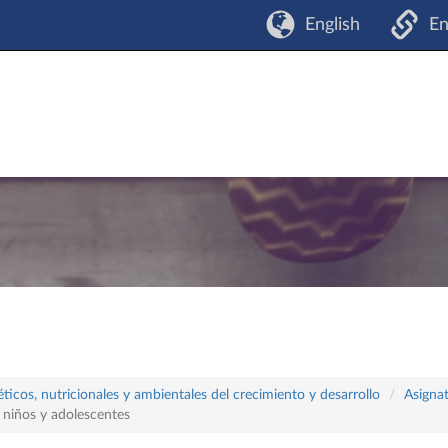
English
En
icos, nutricionales y ambientales del crecimiento y desarrollo
Asigna
n niños y adolescentes