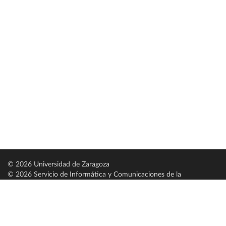
© 2026 Universidad de Zaragoza
© 2026 Servicio de Informática y Comunicaciones de la
Universidad de Zaragoza (
SICUZ
)
Universidad de Zaragoza
C/ Pedro Cerbuna, 12
ES-50009 Zaragoza
España / Spain