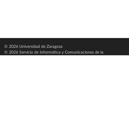
© 2026 Universidad de Zaragoza
© 2026 Servicio de Informática y Comunicaciones de la
Universidad de Zaragoza (
SICUZ
)
Universidad de Zaragoza
C/ Pedro Cerbuna, 12
ES-50009 Zaragoza
España / Spain
Tel: +34 976761000
ciu@unizar.es
Q-5018001-G
Servido por nodo: estudios