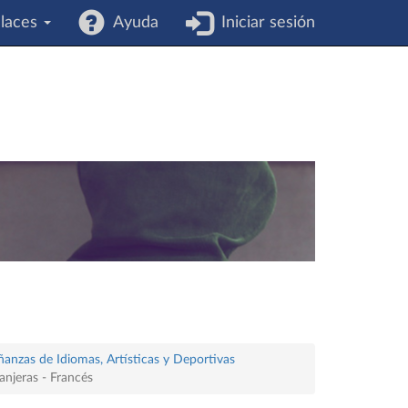
laces
Ayuda
Iniciar sesión
ñanzas de Idiomas, Artísticas y Deportivas
anjeras - Francés