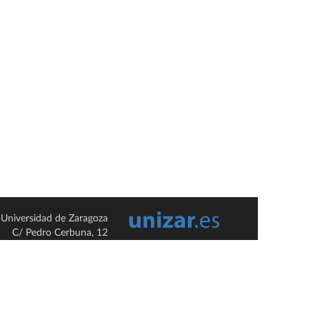
Universidad de Zaragoza
C/ Pedro Cerbuna, 12
ES-50009 Zaragoza
España / Spain
Tel: +34 976761000
ciu@unizar.es
Q-5018001-G