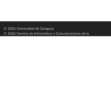
© 2026 Universidad de Zaragoza
© 2026 Servicio de Informática y Comunicaciones de la
Universidad de Zaragoza (
SICUZ
)
Universidad de Zaragoza
C/ Pedro Cerbuna, 12
ES-50009 Zaragoza
España / Spain
Tel: +34 976761000
ciu@unizar.es
Q-5018001-G
Servido por nodo: estudios
Aviso legal
|
Condiciones generales de uso
|
Política de privacidad