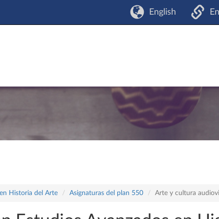
English
En
n Historia del Arte
Asignaturas del plan 550
Arte y cultura audiov