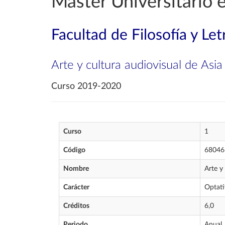
Máster Universitario 
Facultad de Filosofía y Let
Arte y cultura audiovisual de Asi
Curso 2019-2020
Curso
1
Código
68046
Nombre
Arte y
Carácter
Optati
Créditos
6,0
Periodo
Anual