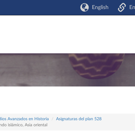
English
En
udios Avanzados en Historia
Asignaturas del plan 528
do islámico, Asia oriental