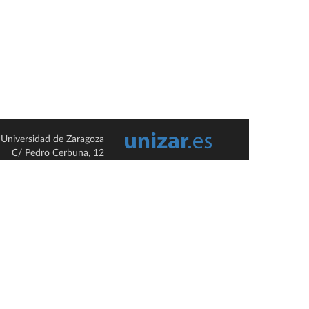
Universidad de Zaragoza
C/ Pedro Cerbuna, 12
ES-50009 Zaragoza
España / Spain
Tel: +34 976761000
ciu@unizar.es
Q-5018001-G
so legal
|
Condiciones generales de uso
|
Política de privacidad