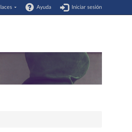
laces
Ayuda
Iniciar sesión