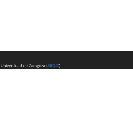
Universidad de Zaragoza (
SICUZ
)
Avi