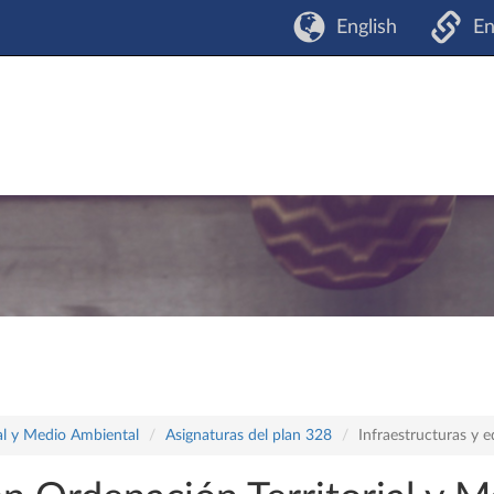
English
En
ial y Medio Ambiental
Asignaturas del plan 328
Infraestructuras y e