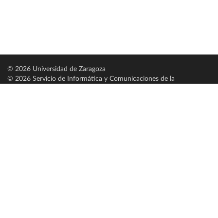
© 2026 Universidad de Zaragoza
© 2026 Servicio de Informática y Comunicaciones de la
Universidad de Zaragoza (
SICUZ
)
Universidad de Zaragoza
C/ Pedro Cerbuna, 12
ES-50009 Zaragoza
España / Spain
Tel: +34 976761000
ciu@unizar.es
Q-5018001-G
Servido por nodo: estudios