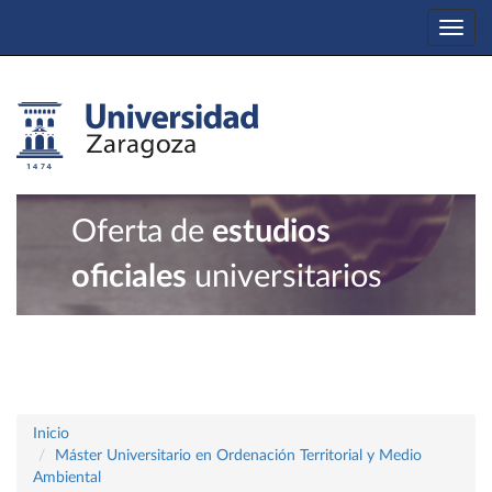
Togg
navi
Oferta de
estudios
oficiales
universitarios
Inicio
Máster Universitario en Ordenación Territorial y Medio
Ambiental