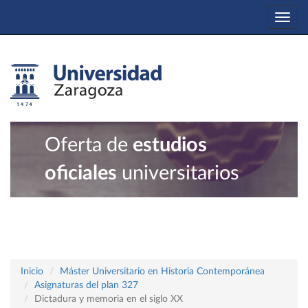
Togg
navi
Oferta de
estudios
oficiales
universitarios
Inicio
Máster Universitario en Historia Contemporánea
Asignaturas del plan 327
Dictadura y memoria en el siglo XX