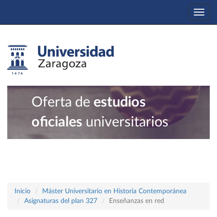
Togg
navi
Oferta de
estudios
oficiales
universitarios
Inicio
Máster Universitario en Historia Contemporánea
Asignaturas del plan 327
Enseñanzas en red