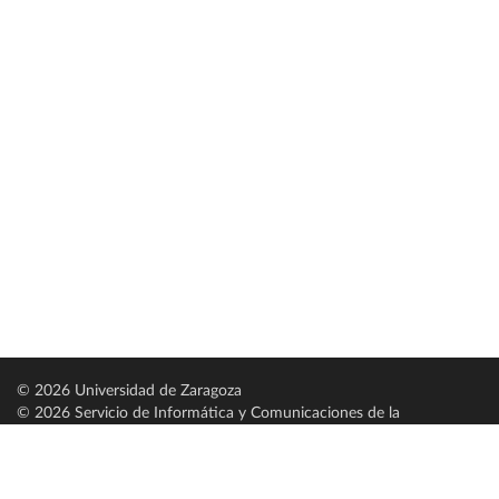
© 2026 Universidad de Zaragoza
© 2026 Servicio de Informática y Comunicaciones de la
Universidad de Zaragoza (
SICUZ
)
Universidad de Zaragoza
C/ Pedro Cerbuna, 12