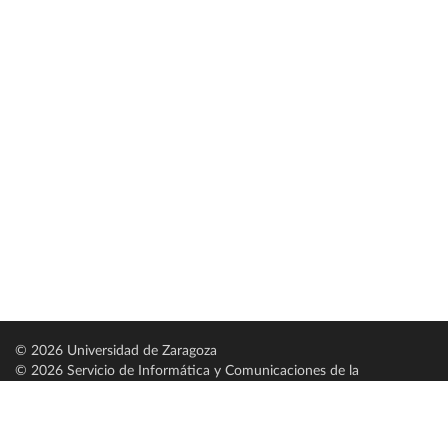
© 2026 Universidad de Zaragoza
© 2026 Servicio de Informática y Comunicaciones de la
Universidad de Zaragoza (
SICUZ
)
Universidad de Zaragoza
C/ Pedro Cerbuna, 12