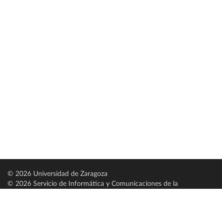
© 2026 Universidad de Zaragoza
© 2026 Servicio de Informática y Comunicaciones de la
Universidad de Zaragoza (
SICUZ
)
Universidad de Zaragoza
C/ Pedro Cerbuna, 12