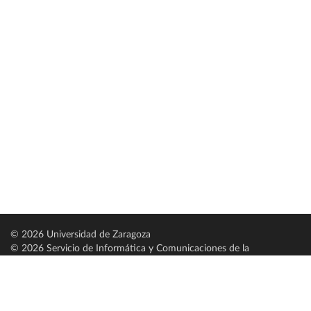
© 2026 Universidad de Zaragoza
© 2026 Servicio de Informática y Comunicaciones de la
Universidad de Zaragoza (
SICUZ
)
Universidad de Zaragoza
C/ Pedro Cerbuna, 12
ES-50009 Zaragoza