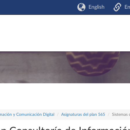
English
En
rmación y Comunicación Digital
Asignaturas del plan 565
Sistemas 