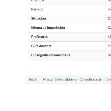
Créditos
6,
Periodo
S
Situación
O
Idioma de impartición
Ca
Profesores
M
Guía docente
F
Bibliografía recomendada
Bi
Inicio
Máster Universitario en Consultoría de Info