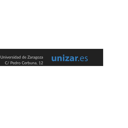
Universidad de Zaragoza
C/ Pedro Cerbuna, 12
ES-50009 Zaragoza
España / Spain
Tel: +34 976761000
ciu@unizar.es
Q-5018001-G
so legal
|
Condiciones generales de uso
|
Política de privacidad