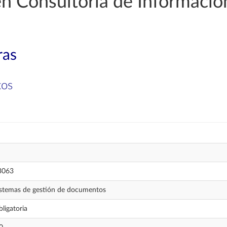
en Consultoría de Informaci
ras
tos
3063
istemas de gestión de documentos
ligatoria