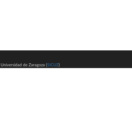
Universidad de Zaragoza (
SICUZ
)
Avi