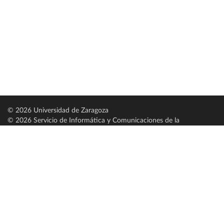
© 2026 Universidad de Zaragoza
© 2026 Servicio de Informática y Comunicaciones de la
Universidad de Zaragoza (
SICUZ
)
Universidad de Zaragoza
C/ Pedro Cerbuna, 12
ES-50009 Zaragoza
España / Spain
Tel: +34 976761000
ciu@unizar.es
Q-5018001-G