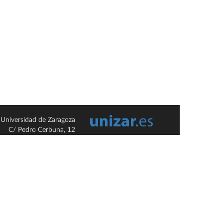
Universidad de Zaragoza
C/ Pedro Cerbuna, 12
ES-50009 Zaragoza
España / Spain
Tel: +34 976761000
ciu@unizar.es
Q-5018001-G