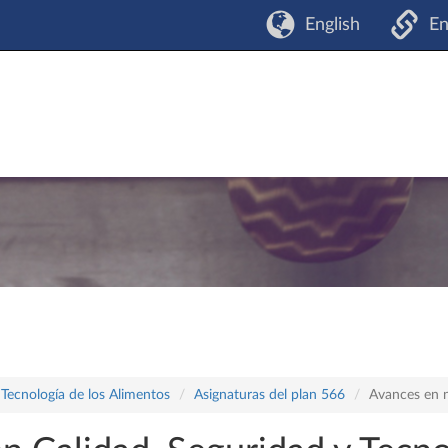
English
En
 Tecnología de los Alimentos
Asignaturas del plan 566
Avances en n