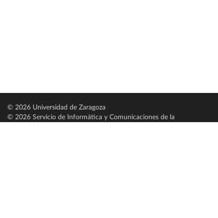
© 2026 Universidad de Zaragoza
© 2026 Servicio de Informática y Comunicaciones de la
Universidad de Zaragoza (
SICUZ
)
Universidad de Zaragoza
C/ Pedro Cerbuna, 12
ES-50009 Zaragoza
España / Spain
Tel: +34 976761000
ciu@unizar.es
Q-5018001-G