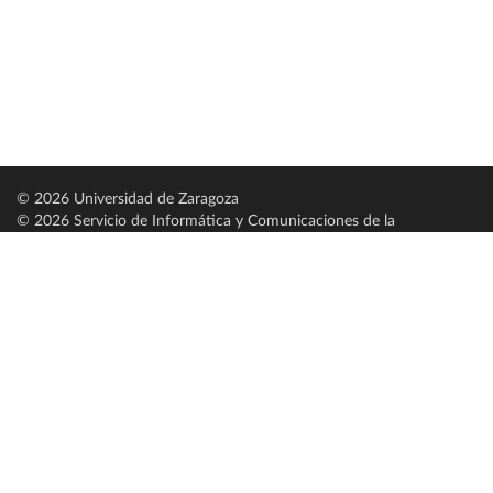
© 2026 Universidad de Zaragoza
© 2026 Servicio de Informática y Comunicaciones de la
Universidad de Zaragoza (
SICUZ
)
Universidad de Zaragoza
C/ Pedro Cerbuna, 12
ES-50009 Zaragoza
España / Spain
Tel: +34 976761000
ciu@unizar.es
Q-5018001-G
Servido por nodo: estudios