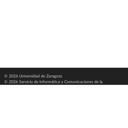
© 2026 Universidad de Zaragoza
© 2026 Servicio de Informática y Comunicaciones de la
Universidad de Zaragoza (
SICUZ
)
Universidad de Zaragoza
C/ Pedro Cerbuna, 12
ES-50009 Zaragoza
España / Spain
Tel: +34 976761000
ciu@unizar.es
Q-5018001-G