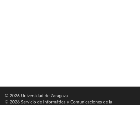
© 2026 Universidad de Zaragoza
© 2026 Servicio de Informática y Comunicaciones de la
Universidad de Zaragoza (
SICUZ
)
Universidad de Zaragoza
C/ Pedro Cerbuna, 12
ES-50009 Zaragoza
España / Spain
Tel: +34 976761000