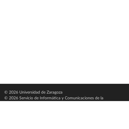
© 2026 Universidad de Zaragoza
© 2026 Servicio de Informática y Comunicaciones de la
Universidad de Zaragoza (
SICUZ
)
Universidad de Zaragoza
C/ Pedro Cerbuna, 12
ES-50009 Zaragoza
España / Spain